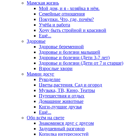
Мамская жизнь
Мой дом, и я - хозяйка в нём.
Семейные отношения
Покупки. Что, где, почём?
Учёба и работа
Хочу быть стройной и красивой
Ещё...
Здоровье
Здоровье беременной
Здоровье и болезни малышей
Здоровье и болезни (Дети 3-7 лет)
Здоровье и болезни (Дети от 7 и старше)
Взрослые хвори
Мамин досуг
Рукоделие
Цветы,растения. Сад и огород
Музыка, ТВ, Кино, Театры
Путешествия и отдых
Домашние животные
Кнги-лучшие друзья
Ещё...
Обо всём на свете
Знакомимся друг с другом
Задушевный разговор
Копилка интересностей