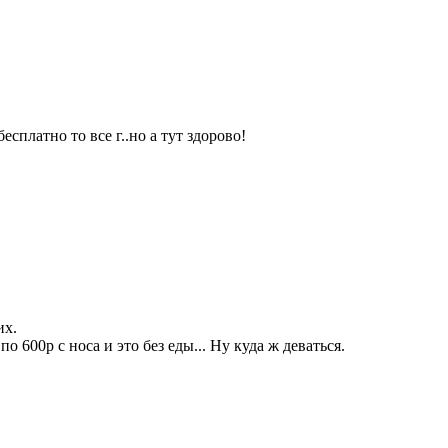
сплатно то все г..но а тут здорово!
их.
 600р с носа и это без еды... Ну куда ж деваться.