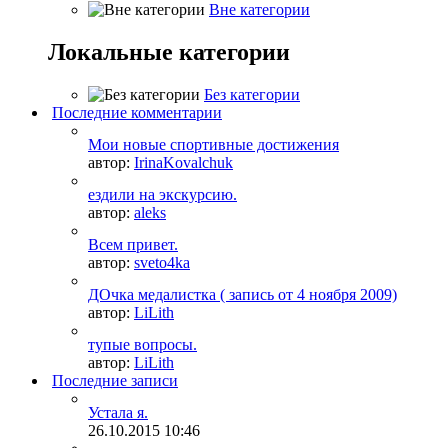
Вне категории
Локальные категории
Без категории
Последние комментарии
Мои новые спортивные достижения
автор:
IrinaKovalchuk
ездили на экскурсию.
автор:
aleks
Всем привет.
автор:
sveto4ka
ДОчка медалистка ( запись от 4 ноября 2009)
автор:
LiLith
тупые вопросы.
автор:
LiLith
Последние записи
Устала я.
26.10.2015
10:46