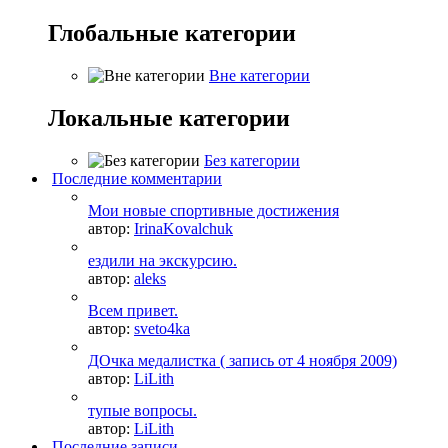
Глобальные категории
Вне категории
Локальные категории
Без категории
Последние комментарии
Мои новые спортивные достижения
автор:
IrinaKovalchuk
ездили на экскурсию.
автор:
aleks
Всем привет.
автор:
sveto4ka
ДОчка медалистка ( запись от 4 ноября 2009)
автор:
LiLith
тупые вопросы.
автор:
LiLith
Последние записи