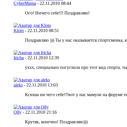
CyberMama
-
22.11.2010
08:44
Ого! Ничего себе!!! Поздравляю!
Kloto
-
22.11.2010
08:51
Поздравляю ))) Ты у нас оказывается спортсменка, к
Iricha
-
22.11.2010
12:39
уххх, специально погуглила про этот вид спорта. т
aleks
-
22.11.2010
13:03
Ксюша ни чего себе!!!вот у нас мамули на форуме ес
Olly
-
22.11.2010
21:16
Крутяк, конечно! Поздравляю)))