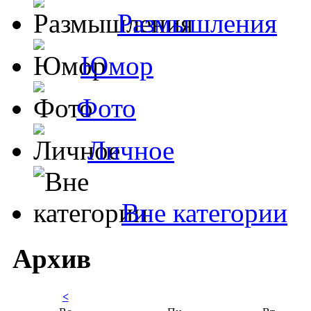
Размышления
Юмор
Фото
Личное
Вне категории
Архив
<