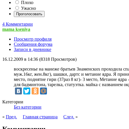
Плохо
Ужасно
4 Комментарии
mama kseniya
Просмотр профиля
Сообщения форума
Записи в дневнике
16.12.2009 в 14:36 (8318 Просмотров)
воскресенье на манеже братьев Знаменских проходила спа
муж.16кг, жен.8кг), шашки, дартс и метание ядра. Я приня
место, поднятие гири (37раз 8 кг)- 3 место, Метание ядра
для бадминтона, тарелка, статуэтка. майка с названием ок
Категории
Без категории
«
Пред.
Главная страница
След.
»