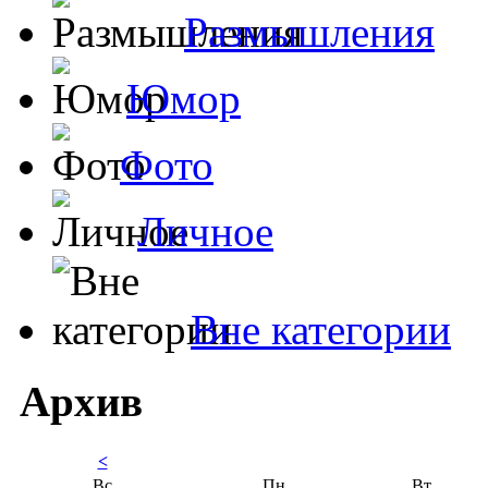
Размышления
Юмор
Фото
Личное
Вне категории
Архив
<
Вс
Пн
Вт