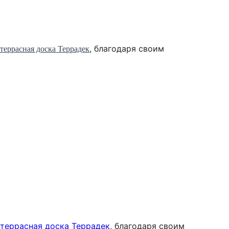
,
благодаря своим
террасная доска Террадек
т
еррасная доска Террадек
,
благодаря своим