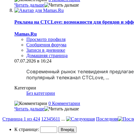
Читать дальше
Реклама на СТСLove: возможности для брендов и эф
Mamas.Ru
Просмотр профиля
Сообщения форума
Записи в дневнике
Домашняя страница
07.07.2026 в 16:24
Современный рынок телевидения предлагает
популярный телеканал СТСLove,
...
Категории
Без категории
0 Комментарии
Читать дальше
Страница 1 из 424
1
2
3
4
5
6
11
...
Последняя
К странице: