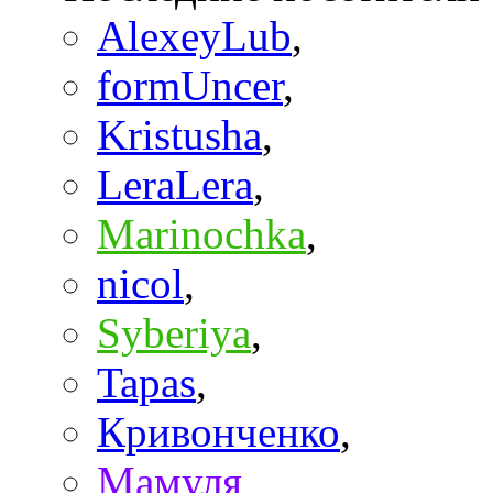
AlexeyLub
,
formUncer
,
Kristusha
,
LeraLera
,
Marinochka
,
nicol
,
Syberiya
,
Tapas
,
Кривонченко
,
Мамуля