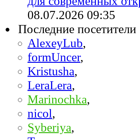
для современных отк
08.07.2026
09:35
Последние посетители
AlexeyLub
,
formUncer
,
Kristusha
,
LeraLera
,
Marinochka
,
nicol
,
Syberiya
,