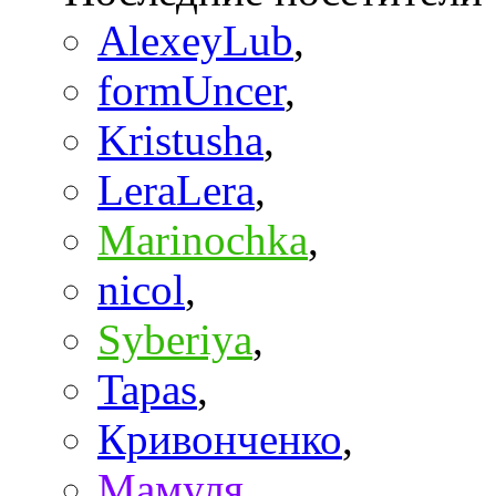
AlexeyLub
,
formUncer
,
Kristusha
,
LeraLera
,
Marinochka
,
nicol
,
Syberiya
,
Tapas
,
Кривонченко
,
Мамуля