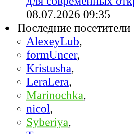
для современных отк
08.07.2026
09:35
Последние посетители
AlexeyLub
,
formUncer
,
Kristusha
,
LeraLera
,
Marinochka
,
nicol
,
Syberiya
,