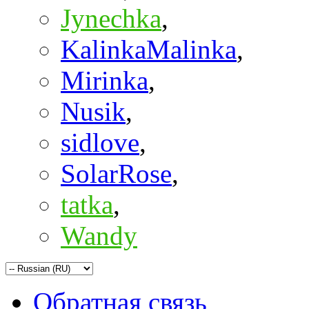
Jynechka
,
KalinkaMalinka
,
Mirinka
,
Nusik
,
sidlove
,
SolarRose
,
tatka
,
Wandy
Обратная связь