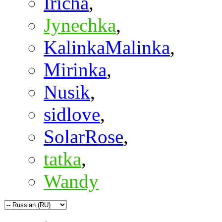
Iricha
,
Jynechka
,
KalinkaMalinka
,
Mirinka
,
Nusik
,
sidlove
,
SolarRose
,
tatka
,
Wandy