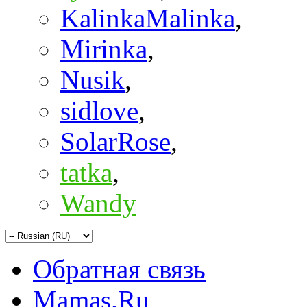
KalinkaMalinka
,
Mirinka
,
Nusik
,
sidlove
,
SolarRose
,
tatka
,
Wandy
Обратная связь
Mamas.Ru