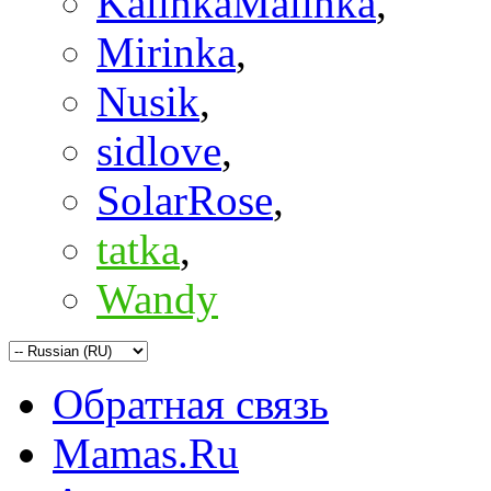
KalinkaMalinka
,
Mirinka
,
Nusik
,
sidlove
,
SolarRose
,
tatka
,
Wandy
Обратная связь
Mamas.Ru