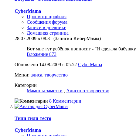
CyberMama
Просмотр профиля
Сообщения форума
Записи в дневнике
Домашняя страница
28.07.2009 в 08:31 (Записки КиберМамы)
Вот мне тут ребёнок приносит - "Я сделала бабушку 
Вложение 873
Обновлено 14.08.2009 в 05:52
CyberMama
Метки:
алиса
,
творчество
Категории
Мамины заметки
,
Алисино творчество
8 Комментарии
Тили-тили-тесто
CyberMama
Просмотр профиля