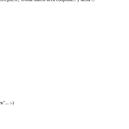
... :-)