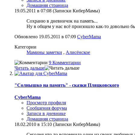
Домашняя страница
19.05.2011 в 07:08 (Записки КиберМамы)
Сохраню в дневничок на память...
Ну в общем у нас всё произошло как-то довольно б
Обновлено 19.05.2011 в 07:09
CyberMama
Категории
Мамины заметки
,
Алисёнское
9 Комментарии
Читать дальше
"Солнышко на память" - сказки Пляцковского
CyberMama
Просмотр профиля
Сообщения форума
Записи в дневнике
Домашняя страница
18.02.2010 в 15:10 (Записки КиберМамы)
Сегодня что-то вспомнила один из своих любимых в