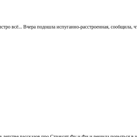
ыстро всё... Вчера подошла испуганно-расстроенная, сообщила, 
 детстве рассказов про Страусят Фу и Фи и решила порыться в и