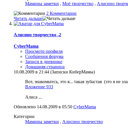
Мамины заметки
,
Моё творчество
,
Алисино творч
2 Комментарии
Читать дальше
Алисино творчество -2
CyberMama
Просмотр профиля
Сообщения форума
Записи в дневнике
Домашняя страница
10.08.2009 в 21:44 (Записки КиберМамы)
Вот, знакомьтесь, это я... такая зубастая
(это я не зл
Вложение 933
Алиса
...
Обновлено 14.08.2009 в 05:50
CyberMama
Категории
Мамины заметки
,
Алисино творчество