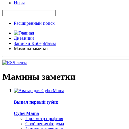
Игры
Расширенный поиск
Дневники
Записки КиберМамы
Мамины заметки
Мамины заметки
Выпал первый зубик
CyberMama
Просмотр профиля
Сообщения форума
Записи в дневнике