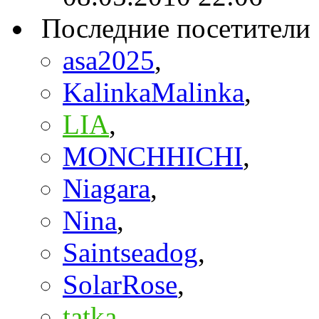
Последние посетители
asa2025
,
KalinkaMalinka
,
LIA
,
MONCHHICHI
,
Niagara
,
Nina
,
Saintseadog
,
SolarRose
,
tatka
,