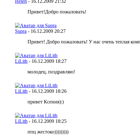
Helen
-
16.12.2009
21:32
Привет!Добро пожаловать!
Supra
-
16.12.2009
20:27
Привет! Добро пожаловать! У нас очень теплая комп
LiLith
-
16.12.2009
18:27
молодец, поздравляю!
LiLith
-
16.12.2009
18:26
привет Ксения):)
LiLith
-
16.12.2009
18:25
ппц жестоко)))))))))