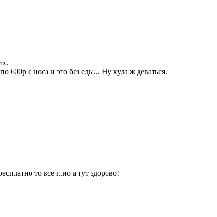
их.
 600р с носа и это без еды... Ну куда ж деваться.
сплатно то все г..но а тут здорово!