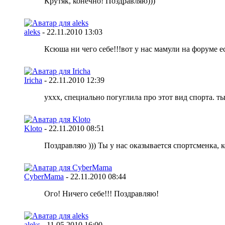
Крутяк, конечно! Поздравляю)))
aleks
-
22.11.2010
13:03
Ксюша ни чего себе!!!вот у нас мамули на форуме ес
Iricha
-
22.11.2010
12:39
уххх, специально погуглила про этот вид спорта. т
Kloto
-
22.11.2010
08:51
Поздравляю ))) Ты у нас оказывается спортсменка, к
CyberMama
-
22.11.2010
08:44
Ого! Ничего себе!!! Поздравляю!
aleks
-
11.05.2010
16:00