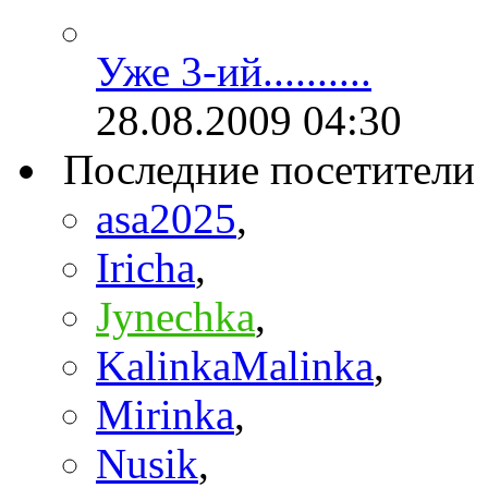
Уже 3-ий..........
28.08.2009
04:30
Последние посетители
asa2025
,
Iricha
,
Jynechka
,
KalinkaMalinka
,
Mirinka
,
Nusik
,