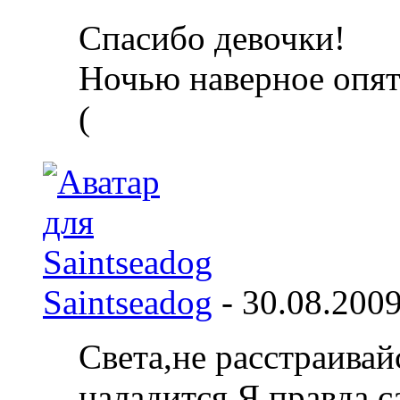
Спасибо девочки!
Ночью наверное опят
(
Saintseadog
-
30.08.200
Света,не расстраивай
наладится.Я,правда,с