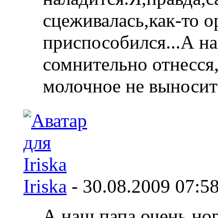
сцеживалась,как-то 
приспособился...А на
сомнительно отнесся
молочное не выносит
Iriska
-
30.08.2009
07:5
А наш папа очень но