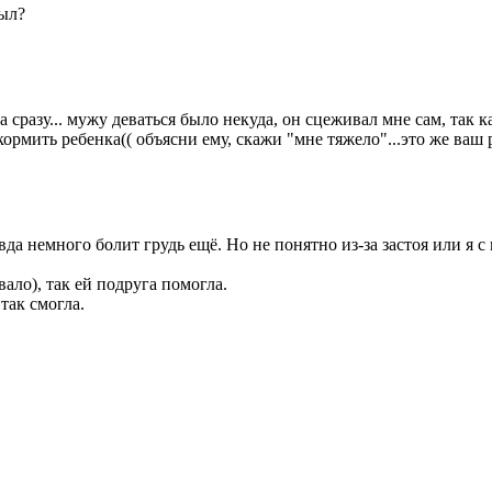
был?
а сразу... мужу деваться было некуда, он сцеживал мне сам, так 
кормить ребенка(( объясни ему, скажи "мне тяжело"...это же ваш р
да немного болит грудь ещё. Но не понятно из-за застоя или я 
ало), так ей подруга помогла.
так смогла.