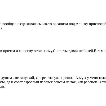
ма вообще не сцеживалась,как-то организм под Алиску приспособ
)
в прочем и ко всему остальному.
Света ты давай не болей.Вот мн
душем - не запускай, я через это уже прошла. А муж у меня тоже
бы, да и сосет взрослый человек совсем не так, как ребенок. Хо
ла.