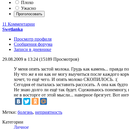
Плохо
Ужасно
11 Комментарии
Swetlanka
Просмотр профиля
Сообщения форума
Записи в дневнике
29.08.2009 в 13:24 (15189 Просмотров)
У меня опять застой молока. Грудь как камень... правда п
Ну что же я ни как не могу выучиться после каждого корм
хочет, то ещё чего. И опять молоко СКОПИЛОСЬ. :(
Сегодня её пыталась заставить рассосать. А она как будто
Не знаю долго ли ещё так будет. Сцеживаюсь понемногу, н
не в восторге от этой мысли... наверное брезгует. Вот инт
Метки:
болезнь
,
неприятность
Категории
Личное