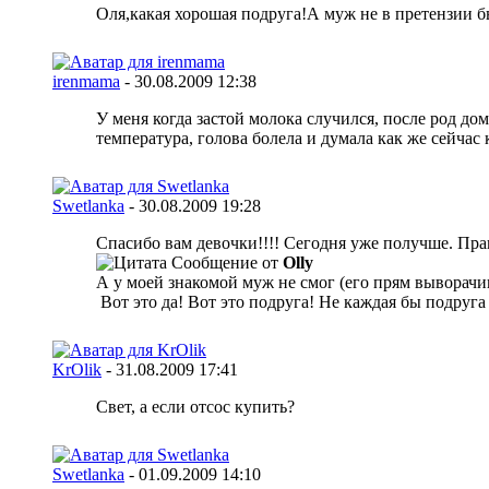
Оля,какая хорошая подруга!А муж не в претензии 
irenmama
-
30.08.2009
12:38
У меня когда застой молока случился, после род дом
температура, голова болела и думала как же сейчас 
Swetlanka
-
30.08.2009
19:28
Спасибо вам девочки!!!! Сегодня уже получше. Прав
Сообщение от
Olly
А у моей знакомой муж не смог (его прям выворачив
Вот это да! Вот это подруга! Не каждая бы подруга 
KrOlik
-
31.08.2009
17:41
Свет, а если отсос купить?
Swetlanka
-
01.09.2009
14:10