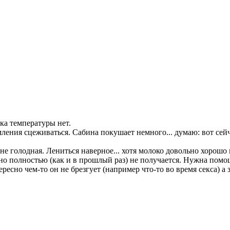
ока температуры нет.
ления сцеживаться. Сабина покушает немного... думаю: вот сейч
 не голодная. Лениться наверное... хотя молоко довольно хорошо 
о полностью (как и в прошлый раз) не получается. Нужна помощь
ересно чем-то он не брезгует (например что-то во время секса) а