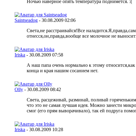
Ночью наверное опять температура поднимется. :(
Saintseadog
-
30.08.2009
02:06
Света,не расстраивайся!Все наладится.Я,правда,са
отнесся,он,правда,вообще все молочное не выносит:
Iriska
-
30.08.2009
07:58
А наш папа очень нормально к этому относится,как 
конца и края нашим сосанием нет.
Olly
-
30.08.2009
08:42
Света, расцеживай, разминай, поливай горяченьким 
что это не самая лучшая идея. Можно занести микро
смог (его прям выворачивало), так ей подруга помог
Iriska
-
30.08.2009
10:28