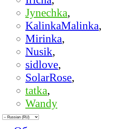
Jynechka
,
KalinkaMalinka
,
Mirinka
,
Nusik
,
sidlove
,
SolarRose
,
tatka
,
Wandy