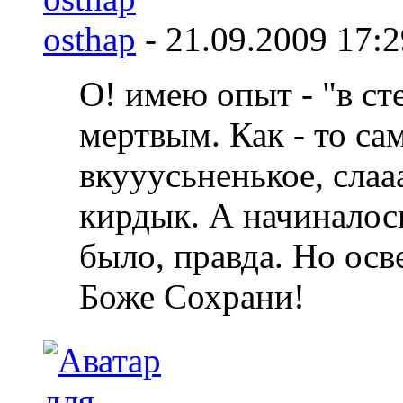
osthap
-
21.09.2009
17:2
О! имею опыт - "в ст
мертвым. Как - то са
вкууусьненькое, слааа
кирдык. А начиналось
было, правда. Но осв
Боже Сохрани!