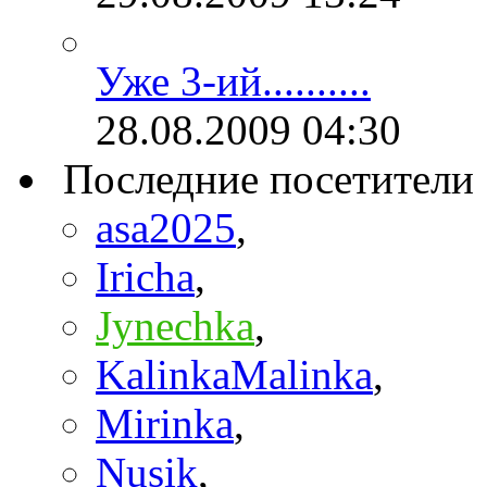
Уже 3-ий..........
28.08.2009
04:30
Последние посетители
asa2025
,
Iricha
,
Jynechka
,
KalinkaMalinka
,
Mirinka
,
Nusik
,