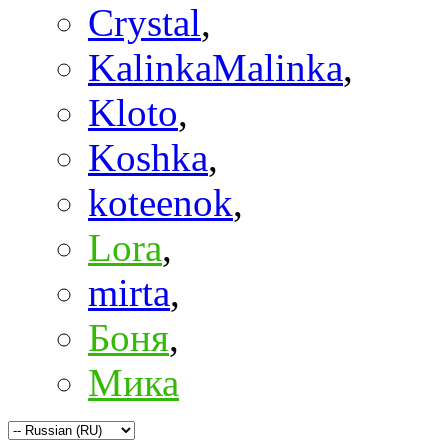
Crystal
,
KalinkaMalinka
,
Kloto
,
Koshka
,
koteenok
,
Lora
,
mirta
,
Боня
,
Мика