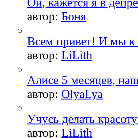
Ой, кажется я в депр
автор:
Боня
Всем привет! И мы к 
автор:
LiLith
Алисе 5 месяцев, на
автор:
OlyaLya
Учусь делать красоту
автор:
LiLith