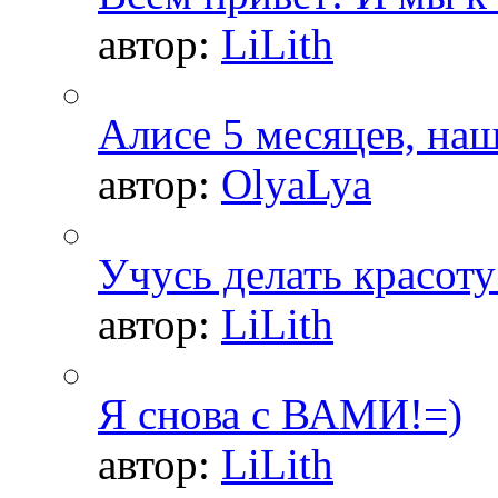
автор:
LiLith
Алисе 5 месяцев, на
автор:
OlyaLya
Учусь делать красоту
автор:
LiLith
Я снова с ВАМИ!=)
автор:
LiLith