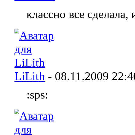
классно все сделала, 
LiLith
-
08.11.2009
22:4
:sps: