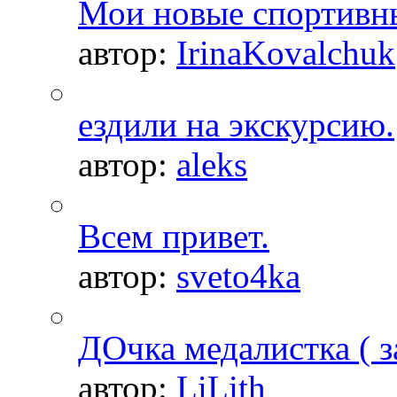
Мои новые спортивн
автор:
IrinaKovalchuk
ездили на экскурсию.
автор:
aleks
Всем привет.
автор:
sveto4ka
ДОчка медалистка ( з
автор:
LiLith