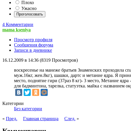
Плохо
Ужасно
4 Комментарии
mama kseniya
Просмотр профиля
Сообщения форума
Записи в дневнике
16.12.2009 в 14:36 (8319 Просмотров)
воскресенье на манеже братьев Знаменских проходила спа
муж.16кг, жен.8кг), шашки, дартс и метание ядра. Я приня
место, поднятие гири (37раз 8 кг)- 3 место, Метание ядра
для бадминтона, тарелка, статуэтка. майка с названием ок
Категории
Без категории
«
Пред.
Главная страница
След.
»