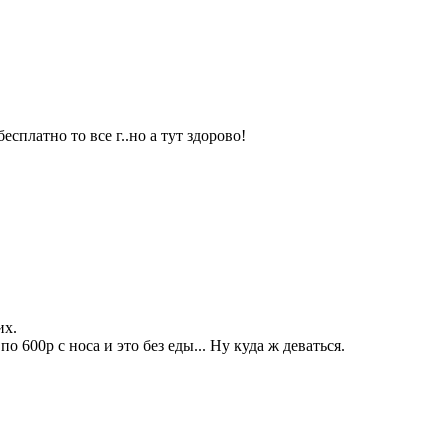
сплатно то все г..но а тут здорово!
их.
 600р с носа и это без еды... Ну куда ж деваться.