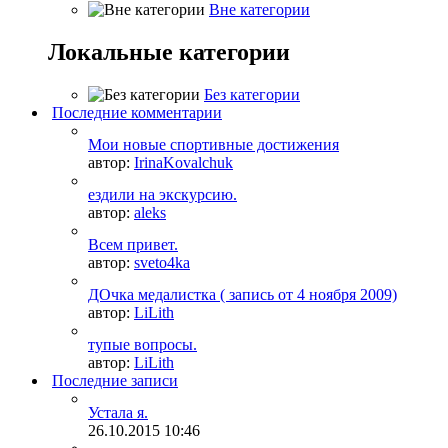
Вне категории
Локальные категории
Без категории
Последние комментарии
Мои новые спортивные достижения
автор:
IrinaKovalchuk
ездили на экскурсию.
автор:
aleks
Всем привет.
автор:
sveto4ka
ДОчка медалистка ( запись от 4 ноября 2009)
автор:
LiLith
тупые вопросы.
автор:
LiLith
Последние записи
Устала я.
26.10.2015
10:46