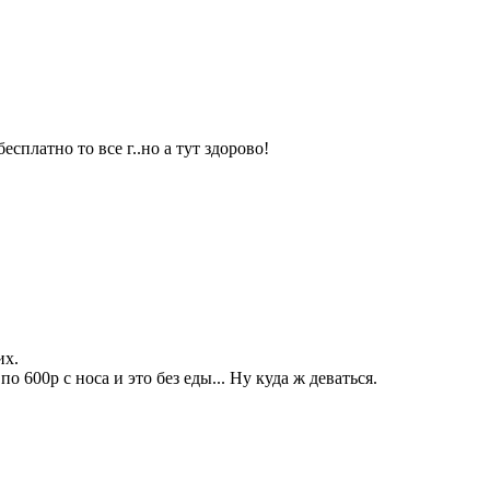
сплатно то все г..но а тут здорово!
их.
 600р с носа и это без еды... Ну куда ж деваться.