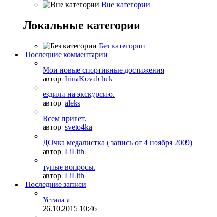
Вне категории
Локальные категории
Без категории
Последние комментарии
Мои новые спортивные достижения
автор:
IrinaKovalchuk
ездили на экскурсию.
автор:
aleks
Всем привет.
автор:
sveto4ka
ДОчка медалистка ( запись от 4 ноября 2009)
автор:
LiLith
тупые вопросы.
автор:
LiLith
Последние записи
Устала я.
26.10.2015
10:46