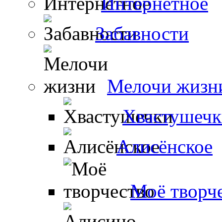
Интернетное
Забавности
Мелочи жизн
Хвастушечк
Алисёнское
Моё творч