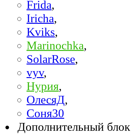
Frida
,
Iricha
,
Kviks
,
Marinochka
,
SolarRose
,
vyv
,
Нурия
,
ОлесяД
,
Соня30
Дополнительный блок