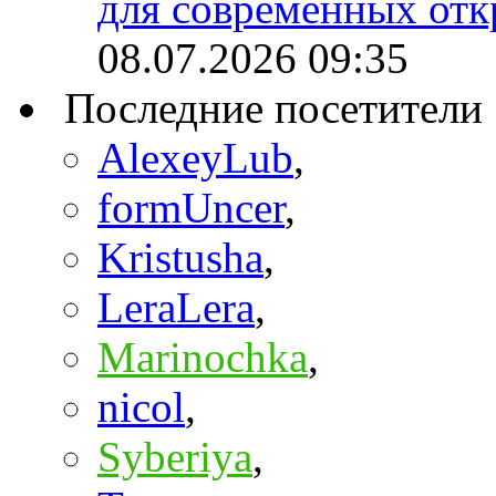
для современных отк
08.07.2026
09:35
Последние посетители
AlexeyLub
,
formUncer
,
Kristusha
,
LeraLera
,
Marinochka
,
nicol
,
Syberiya
,