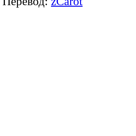
Перевод:
zCarot