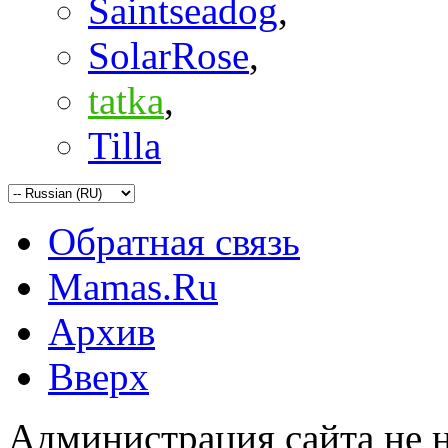
Saintseadog
,
SolarRose
,
tatka
,
Tilla
Обратная связь
Mamas.Ru
Архив
Вверх
Администрация сайта не н