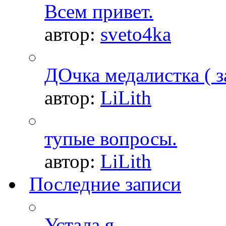
Всем привет.
автор:
sveto4ka
ДОчка медалистка ( з
автор:
LiLith
тупые вопросы.
автор:
LiLith
Последние записи
Устала я.