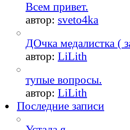
Всем привет.
автор:
sveto4ka
ДОчка медалистка ( з
автор:
LiLith
тупые вопросы.
автор:
LiLith
Последние записи
Устала я.