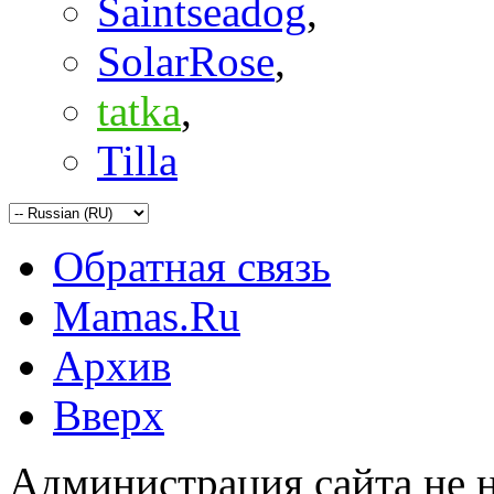
Saintseadog
,
SolarRose
,
tatka
,
Tilla
Обратная связь
Mamas.Ru
Архив
Вверх
Администрация сайта не н