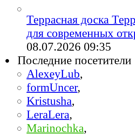
Террасная доска Тер
для современных отк
08.07.2026
09:35
Последние посетители
AlexeyLub
,
formUncer
,
Kristusha
,
LeraLera
,
Marinochka
,