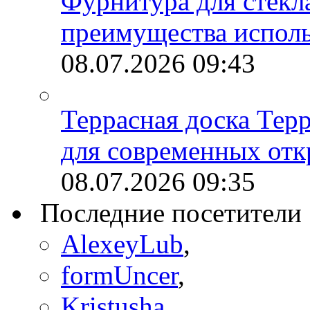
Фурнитура для стекл
преимущества испол
08.07.2026
09:43
Террасная доска Тер
для современных отк
08.07.2026
09:35
Последние посетители
AlexeyLub
,
formUncer
,
Kristusha
,