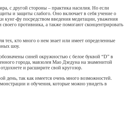
ра, с другой стороны – практика насилия. Но если
ащиты и защиты слабого. Оно включает в себя учение о
ыки кунг-фу посредством введения медитации, уважения
 и своего противника, а также помогают сконцентрировать
я тех, кто много о нем знает или имеет определенные
вных шоу.
 обозначены синей окружностью с белое буквой “D” в
щенного города, мавзолея Мао Дзедуна на знаменитой
 отдохнете и расширите свой кругозор.
ой день, так как имеется очень много возможностей.
емонстрации и обучения, которые можно увидеть в