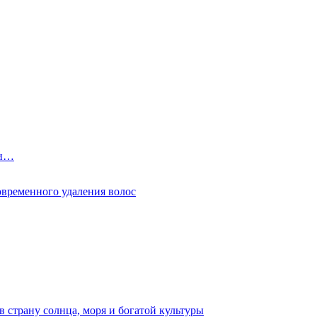
фи…
овременного удаления волос
 страну солнца, моря и богатой культуры