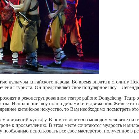
ью культуры китайского народа. Во время визита в столицу Пек
ечения туриста. Он представляет свое популярное шоу – Легенда
оходят в реконструированном театре районе Dongcheng. Театр эс
терства. Исполнение шоу полно динамики и движения. Живые ин
древнее китайское искусство, то Вам необходимо посмотреть это
м движений кунг-фу. В нем говорится о молодом человеке на пу
тропе к просветлению. В этом месте сочетаются мудрость и мило
у необходимо использовать все свое мастерство, полученное в ре