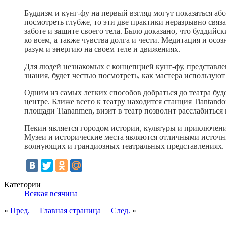
Буддизм и кунг-фу на первый взгляд могут показаться а
посмотреть глубже, то эти две практики неразрывно связ
заботе и защите своего тела. Было доказано, что будди
ко всем, а также чувства долга и чести. Медитация и ос
разум и энергию на своем теле и движениях.
Для людей незнакомых с концепцией кунг-фу, представлен
знания, будет честью посмотреть, как мастера использу
Одним из самых легких способов добраться до театра буд
центре. Ближе всего к театру находится станция Tiantan
площади Tiananmen, визит в театр позволит расслабиться
Пекин является городом истории, культуры и приключений
Музеи и исторические места являются отличными источни
волнующих и грандиозных театральных представлениях.
Категории
Всякая всячина
«
Пред.
Главная страница
След.
»