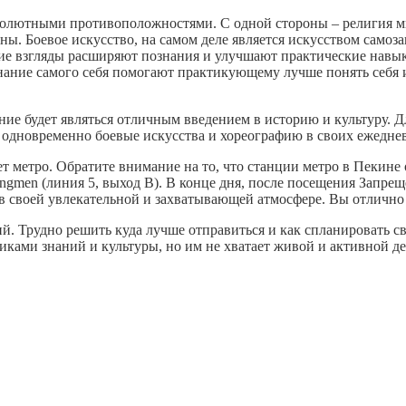
бсолютными противоположностями. С одной стороны – религия ми
аны. Боевое искусство, на самом деле является искусством самоз
йские взгляды расширяют познания и улучшают практические нав
ознание самого себя помогают практикующему лучше понять себя
ие будет являться отличным введением в историю и культуру. Дл
ют одновременно боевые искусства и хореографию в своих ежедне
ет метро. Обратите внимание на то, что станции метро в Пекине
dongmen (линия 5, выход B). В конце дня, после посещения Запре
 в своей увлекательной и захватывающей атмосфере. Вы отлично
. Трудно решить куда лучше отправиться и как спланировать св
ками знаний и культуры, но им не хватает живой и активной д