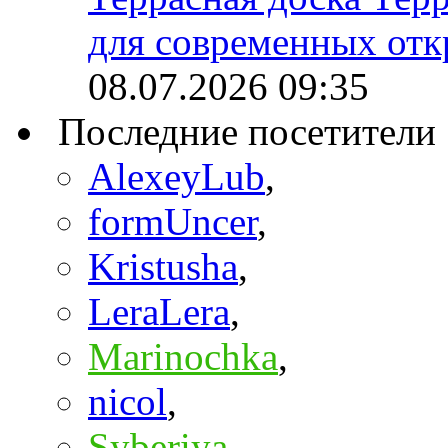
для современных отк
08.07.2026
09:35
Последние посетители
AlexeyLub
,
formUncer
,
Kristusha
,
LeraLera
,
Marinochka
,
nicol
,
Syberiya
,