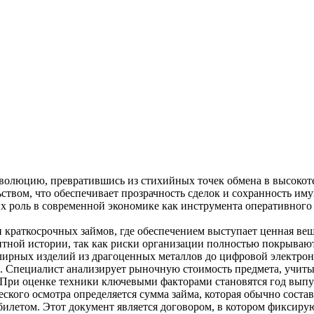
волюцию, превратившись из стихийных точек обмена в высокот
ьством, что обеспечивает прозрачность сделок и сохранность и
их роль в современной экономике как инструмента оперативног
раткосрочных займов, где обеспечением выступает ценная вещь. 
тной истории, так как риски организации полностью покрываю
лирных изделий из драгоценных металлов до цифровой электрон
. Специалист анализирует рыночную стоимость предмета, учиты
). При оценке техники ключевыми факторами становятся год выпу
ского осмотра определяется сумма займа, которая обычно состав
илетом. Этот документ является договором, в котором фиксирую