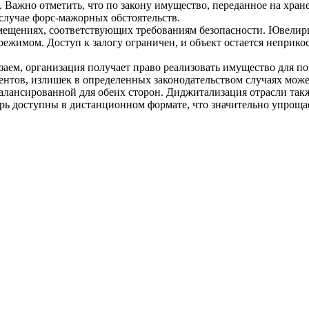
в. Важно отметить, что по закону имущество, переданное на хран
случае форс-мажорных обстоятельств.
мещениях, соответствующих требованиям безопасности. Ювелирн
ежимом. Доступ к залогу ограничен, и объект остается неприко
заем, организация получает право реализовать имущество для п
ентов, излишек в определенных законодательством случаях мож
алансированной для обеих сторон. Диджитализация отрасли так
рь доступны в дистанционном формате, что значительно упрощае