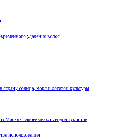
фи…
овременного удаления волос
 страну солнца, моря и богатой культуры
из Москвы завоевывают сердца туристов
тва использования