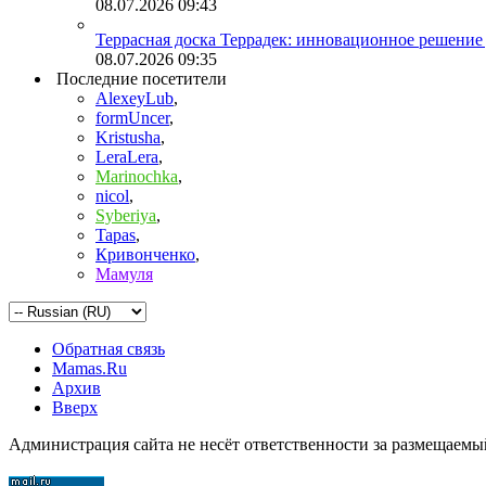
08.07.2026
09:43
Террасная доска Террадек: инновационное решение
08.07.2026
09:35
Последние посетители
AlexeyLub
,
formUncer
,
Kristusha
,
LeraLera
,
Marinochka
,
nicol
,
Syberiya
,
Tapas
,
Кривонченко
,
Мамуля
Обратная связь
Mamas.Ru
Архив
Вверх
Администрация сайта не несёт ответственности за размещаемы