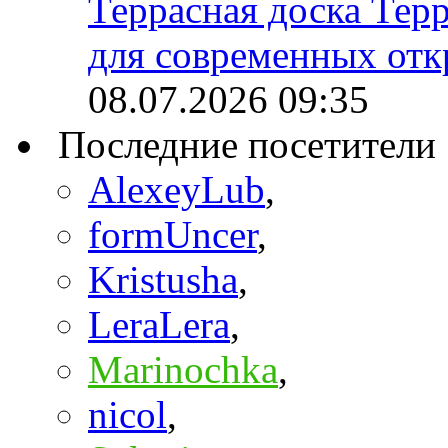
Террасная доска Тер
для современных отк
08.07.2026
09:35
Последние посетители
AlexeyLub
,
formUncer
,
Kristusha
,
LeraLera
,
Marinochka
,
nicol
,