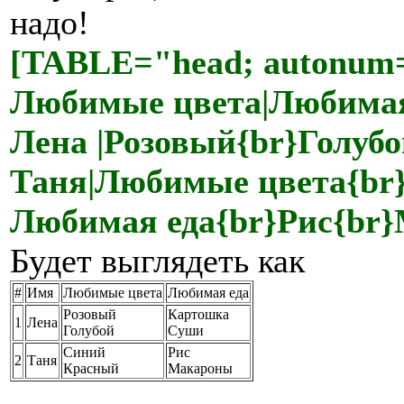
надо!
[TABLE="head; autonum=1
Любимые цвета|Любимая
Лена |Розовый{br}Голуб
Таня|Любимые цвета{br
Любимая еда{br}Рис{br
Будет выглядеть как
#
Имя
Любимые цвета
Любимая еда
Розовый
Картошка
1
Лена
Голубой
Суши
Синий
Рис
2
Таня
Красный
Макароны
.