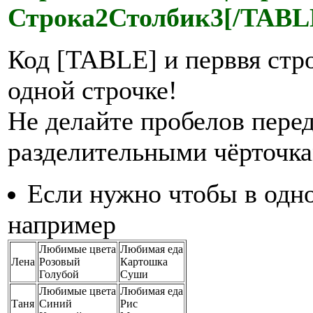
Строка2Столбик3[/TABL
Код [TABLE] и перввя стр
одной строчке!
Не делайте пробелов пере
разделительными чёрточк
Если нужно чтобы в одно
например
Любимые цвета
Любимая еда
Лена
Розовый
Картошка
Голубой
Суши
Любимые цвета
Любимая еда
Таня
Синий
Рис