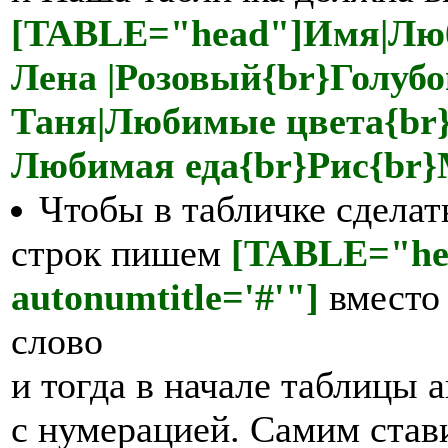
[TABLE="head"]Имя|Люб
Лена |Розовый{br}Голуб
Таня|Любимые цвета{br
Любимая еда{br}Рис{br
Чтобы в табличке сдела
строк пишем
[TABLE="he
autonumtitle='#'"]
вместо
слово
и тогда в начале таблицы 
с нумерацией. Самим став