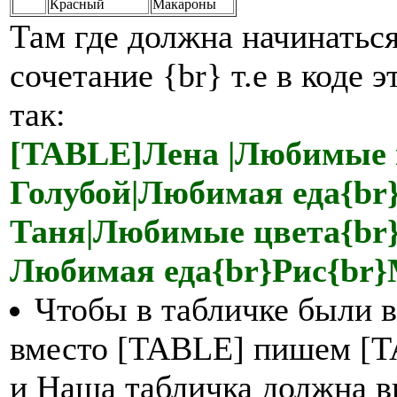
Красный
Макароны
Там где должна начинаться
сочетание {br} т.е в коде
так:
[TABLE]Лена |Любимые 
Голубой|Любимая еда{b
Таня|Любимые цвета{br
Любимая еда{br}Рис{br
Чтобы в табличке были 
вместо [TABLE] пишем [T
и Наша табличка должна в