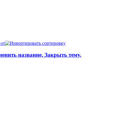
 от
менить название, Закрыть тему.