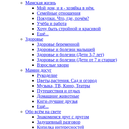
Мамская жизнь
Мой дом, и я - хозяйка в нём.
Семейные отношения
Покупки. Что, где, почём?
Учёба и работа
Хочу быть стройной и красивой
Ещё...
Здоровье
Здоровье беременной
Здоровье и болезни малышей
Здоровье и болезни (Дети 3-7 лет)
Здоровье и болезни (Дети от 7 и старше)
Взрослые хвори
Мамин досуг
Рукоделие
Цветы,растения. Сад и огород
Музыка, ТВ, Кино, Театры
Путешествия и отдых
Домашние животные
Кнги-лучшие друзья
Ещё...
Обо всём на свете
Знакомимся друг с другом
Задушевный разговор
Копилка интересностей