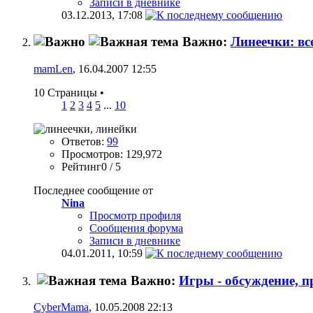
Записи в дневнике
03.12.2013,
17:08
Важно:
Линеечки: вс
mamLen
, 16.04.2007 12:55
10 Страницы
•
1
2
3
4
5
...
10
Ответов:
99
Просмотров: 129,972
Рейтинг0 / 5
Последнее сообщение от
Nina
Просмотр профиля
Сообщения форума
Записи в дневнике
04.01.2011,
10:59
Важно:
Игры - обсуждение, п
CyberMama
, 10.05.2008 22:13