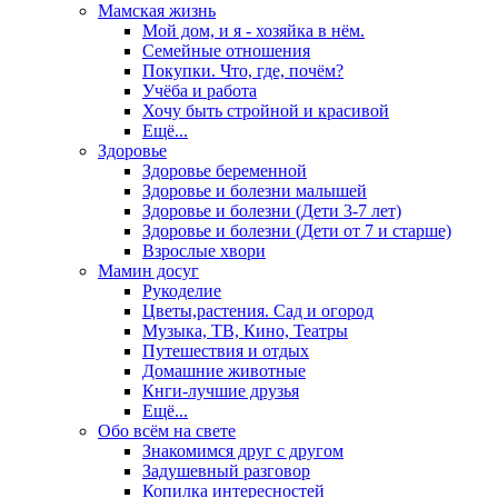
Мамская жизнь
Мой дом, и я - хозяйка в нём.
Семейные отношения
Покупки. Что, где, почём?
Учёба и работа
Хочу быть стройной и красивой
Ещё...
Здоровье
Здоровье беременной
Здоровье и болезни малышей
Здоровье и болезни (Дети 3-7 лет)
Здоровье и болезни (Дети от 7 и старше)
Взрослые хвори
Мамин досуг
Рукоделие
Цветы,растения. Сад и огород
Музыка, ТВ, Кино, Театры
Путешествия и отдых
Домашние животные
Кнги-лучшие друзья
Ещё...
Обо всём на свете
Знакомимся друг с другом
Задушевный разговор
Копилка интересностей