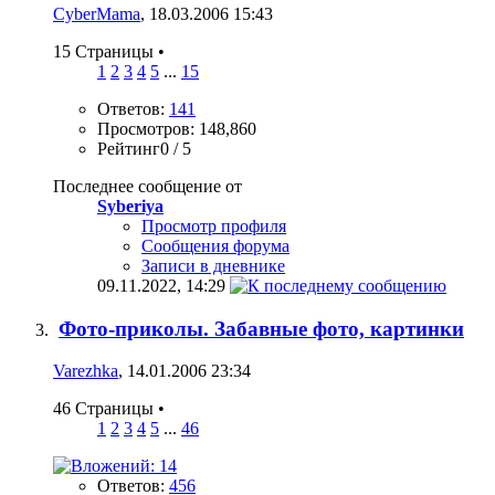
CyberMama
, 18.03.2006 15:43
15 Страницы
•
1
2
3
4
5
...
15
Ответов:
141
Просмотров: 148,860
Рейтинг0 / 5
Последнее сообщение от
Syberiya
Просмотр профиля
Сообщения форума
Записи в дневнике
09.11.2022,
14:29
Фото-приколы. Забавные фото, картинки
Varezhka
, 14.01.2006 23:34
46 Страницы
•
1
2
3
4
5
...
46
Ответов:
456