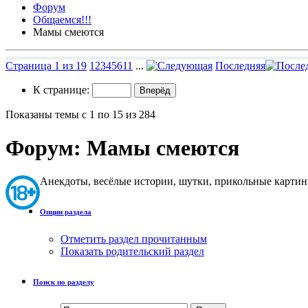
Форум
Общаемся!!!
Мамы смеются
Страница 1 из 19
1
2
3
4
5
6
11
...
Последняя
К странице:
Показаны темы с 1 по 15 из 284
Форум:
Мамы смеются
Анекдоты, весёлые истории, шутки, прикольные картин
Опции раздела
Отметить раздел прочитанным
Показать родительский раздел
Поиск по разделу