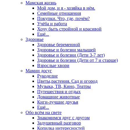
Мамская жизнь
Мой дом, и я - хозяйка в нём.
Семейные отношения
Покупки. Что, где, почём?
Учёба и работа
Хочу быть стройной и красивой
Ещё...
Здоровье
Здоровье беременной
Здоровье и болезни малышей
Здоровье и болезни (Дети 3-7 лет)
Здоровье и болезни (Дети от 7 и старше)
Взрослые хвори
Мамин досуг
Рукоделие
Цветы,растения. Сад и огород
Музыка, ТВ, Кино, Театры
Путешествия и отдых
Домашние животные
Кнги-лучшие друзья
Ещё...
Обо всём на свете
Знакомимся друг с другом
Задушевный разговор
Копилка интересностей