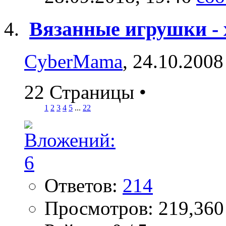
Вязанные игрушки - х
CyberMama
, 24.10.2008
22 Страницы
•
1
2
3
4
5
...
22
Ответов:
214
Просмотров: 219,360