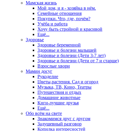
Мамская жизнь
Мой дом, и я - хозяйка в нём.
Семейные отношения
Покупки. Что, где, почём?
Учёба и работа
Хочу быть стройной и красивой
Ещё...
Здоровье
Здоровье беременной
Здоровье и болезни малышей
Здоровье и болезни (Дети 3-7 лет)
Здоровье и болезни (Дети от 7 и старше)
Взрослые хвори
Мамин досуг
Рукоделие
Цветы,растения. Сад и огород
Музыка, ТВ, Кино, Театры
Путешествия и отдых
Домашние животные
Кнги-лучшие друзья
Ещё...
Обо всём на свете
Знакомимся друг с другом
Задушевный разговор
Копилка интересностей