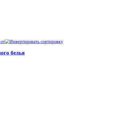
 от
ого белья