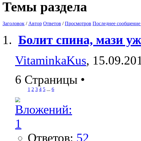
Темы раздела
Заголовок
/
Автор
Ответов
/
Просмотров
Последнее сообщение
Болит спина, мази уж
VitaminkaKus
, 15.09.20
6 Страницы
•
1
2
3
4
5
...
6
Ответов:
52