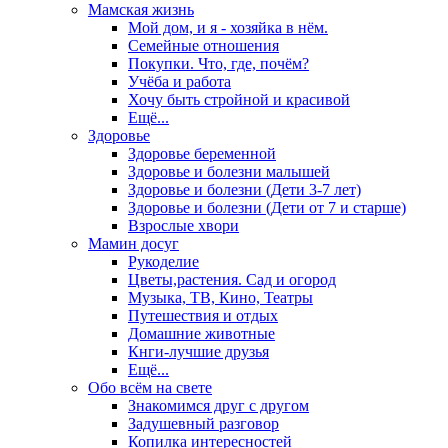
Мамская жизнь
Мой дом, и я - хозяйка в нём.
Семейные отношения
Покупки. Что, где, почём?
Учёба и работа
Хочу быть стройной и красивой
Ещё...
Здоровье
Здоровье беременной
Здоровье и болезни малышей
Здоровье и болезни (Дети 3-7 лет)
Здоровье и болезни (Дети от 7 и старше)
Взрослые хвори
Мамин досуг
Рукоделие
Цветы,растения. Сад и огород
Музыка, ТВ, Кино, Театры
Путешествия и отдых
Домашние животные
Кнги-лучшие друзья
Ещё...
Обо всём на свете
Знакомимся друг с другом
Задушевный разговор
Копилка интересностей