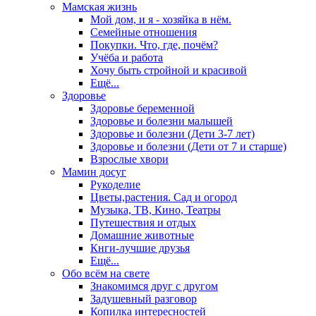
Мамская жизнь
Мой дом, и я - хозяйка в нём.
Семейные отношения
Покупки. Что, где, почём?
Учёба и работа
Хочу быть стройной и красивой
Ещё...
Здоровье
Здоровье беременной
Здоровье и болезни малышей
Здоровье и болезни (Дети 3-7 лет)
Здоровье и болезни (Дети от 7 и старше)
Взрослые хвори
Мамин досуг
Рукоделие
Цветы,растения. Сад и огород
Музыка, ТВ, Кино, Театры
Путешествия и отдых
Домашние животные
Кнги-лучшие друзья
Ещё...
Обо всём на свете
Знакомимся друг с другом
Задушевный разговор
Копилка интересностей