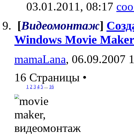
03.01.2011,
08:17
[
Видеомонтаж
]
Созд
Windows Movie Make
mamaLana
, 06.09.2007 
16 Страницы
•
1
2
3
4
5
...
16