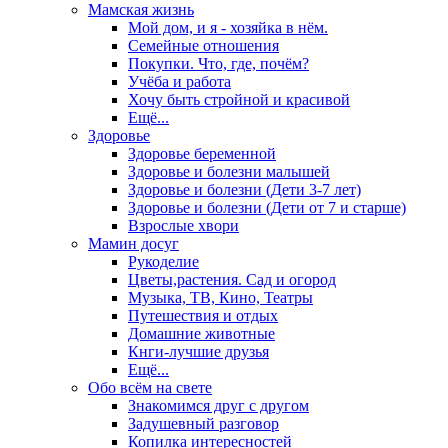
Мамская жизнь
Мой дом, и я - хозяйка в нём.
Семейные отношения
Покупки. Что, где, почём?
Учёба и работа
Хочу быть стройной и красивой
Ещё...
Здоровье
Здоровье беременной
Здоровье и болезни малышей
Здоровье и болезни (Дети 3-7 лет)
Здоровье и болезни (Дети от 7 и старше)
Взрослые хвори
Мамин досуг
Рукоделие
Цветы,растения. Сад и огород
Музыка, ТВ, Кино, Театры
Путешествия и отдых
Домашние животные
Кнги-лучшие друзья
Ещё...
Обо всём на свете
Знакомимся друг с другом
Задушевный разговор
Копилка интересностей